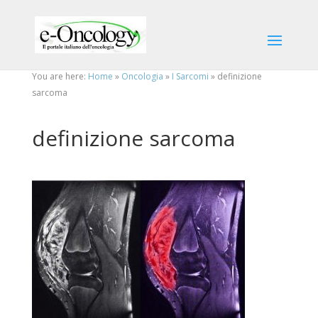
You are here:
Home
»
Oncologia
»
I Sarcomi
»
definizione
sarcoma
definizione sarcoma